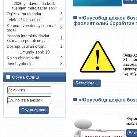
2026-yil davomida kelib
tushgan murojaatlar soni:
Og`zaki murojaatlar:
3
«Юнусобод дехкон боз
Telefon / faks orqali:
2
фаолият олиб бораётган
Korporativ web-sayt / e-mail
3
orqali
Yagona interaktiv davlat
1
xizmatlari portali orqali:
Boshqa usullari orqali:
1
Umumiy soni: 10
“Акция
Ko’rib chiqilmokda:
2
81 – м
Javob yuborildi:
8
аъзол
мажбур
тартиб
Обуна бўлиш
Батафсил...
«Юнусобод деҳқон бозо
Хурм
мабла
Бата