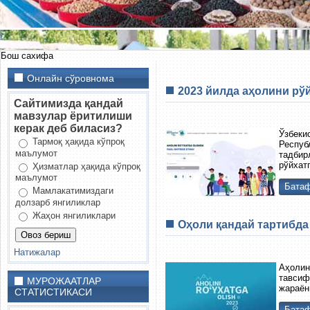
Бош сахифа
Онлайн сўровнома
2023 йилда аҳолини рў
Сайтимизда қандай
мавзулар ёритилиши
керак деб биласиз?
Ўзбек
Тармоқ ҳақида кўпроқ
Респуб
маълумот
тадбир
рўйхат
Ҳизматлар ҳақида кўпроқ
маълумот
Батаф
Мамлакатимиздаги
долзарб янгиликлар
Жаҳон янгиликлари
Оҳоли қандай тартибда
Натижалар
Аҳолин
тавсиф
МУРОЖААТЛАР
жараён
СТАТИСТИКАСИ
Батаф