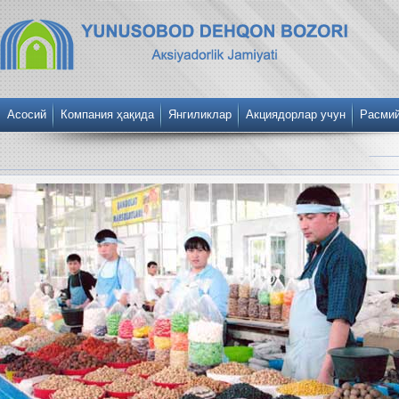
Асосий
Компания ҳақида
Янгиликлар
Акциядорлар учун
Расми