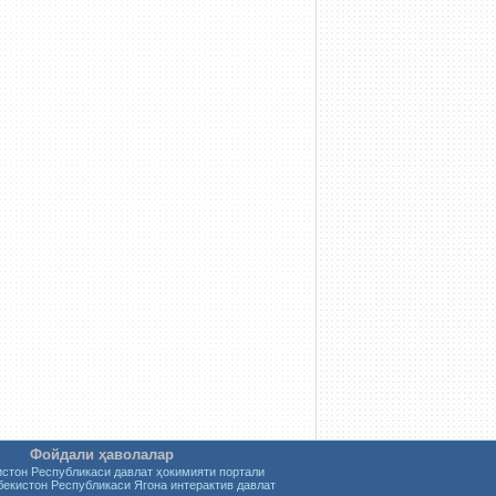
Фойдали ҳаволалар
истон Республикаси давлат ҳокимияти портали
бекистон Республикаси Ягона интерактив давлат