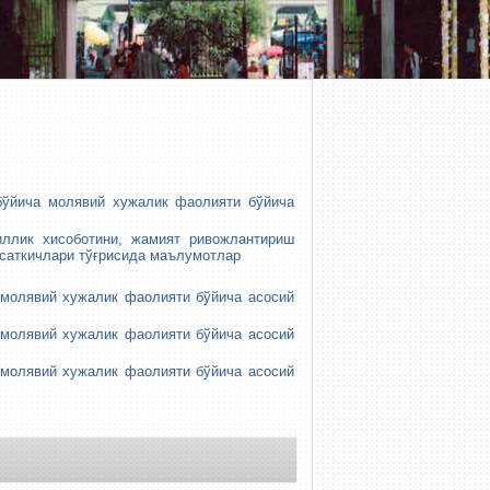
бўйича молявий хужалик фаолияти бўйича
иллик хисоботини, жамият ривожлантириш
рсаткичлари тўғрисида маълумотлар
 молявий хужалик фаолияти бўйича асосий
 молявий хужалик фаолияти бўйича асосий
 молявий хужалик фаолияти бўйича асосий