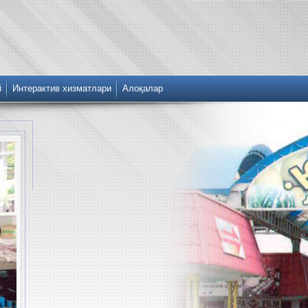
й
Интерактив хизматлари
Алоқалар