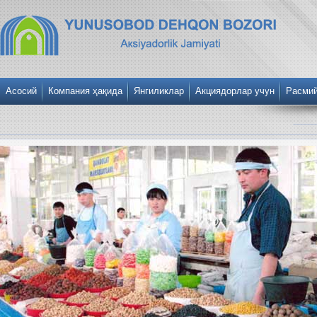
Асосий
Компания ҳақида
Янгиликлар
Акциядорлар учун
Расми