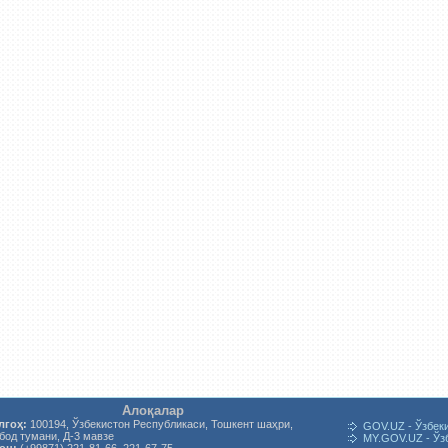
Алоқалар
лгоҳ:
100194, Ўзбекистон Республикаси, Тошкент шаҳри,
GOV.UZ - Ўзбек
од тумани, Д-3 мавзе
MY.GOV.UZ - Ўз