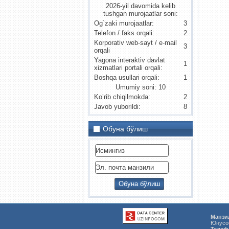
2026-yil davomida kelib
tushgan murojaatlar soni:
Og`zaki murojaatlar:
3
Telefon / faks orqali:
2
Korporativ web-sayt / e-mail
3
orqali
Yagona interaktiv davlat
1
xizmatlari portali orqali:
Boshqa usullari orqali:
1
Umumiy soni: 10
Ko’rib chiqilmokda:
2
Javob yuborildi:
8
Обуна бўлиш
Манзи
Юнусоб