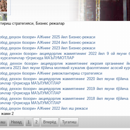
тириш стратегияси, Бизнес режалар
бод деҳкон бозори» АЖнинг 2025 йил Бизнес-режаси
бод деҳкон бозори» АЖнинг 2024 йил Бизнес-режаси
бод деҳкон бозори» АЖнинг 2023 йил Бизнес-режаси
бод дехкон бозори» акциядорлик жамиятининг 2022 йил 9 ой якуни 
 курсаткичлар тўғрисида МАЪЛУМОТЛАР
бод дехкон бозори» акциядорлик жамиятининг ижроия органининг й
гиясига 2021 йил якуни бўйича молявий хужалик фаолятининг асосий ку
бод деҳкон бозори» АЖнинг ривожлантириш стратегияси
бод дехкон бозори» акциядорлик жамиятининг 2020 йил якуни бўйича
ткичлар тўғрисида МАЪЛУМОТЛАР
бод дехкон бозори» акциядорлик жамиятининг 2019 йил якуни бўйича
ткичлар тўғрисида МАЪЛУМОТЛАР
бод дехкон бозори» акциядорлик жамиятининг 2018 йил якуни бўйича
ткичлар тўғрисида МАЪЛУМОТЛАР
бод деҳкон бозори» АЖнинг 2022 йил иш режаси
 жами 2
лаш
Назад
1
2
Вперёд
Тугатиш