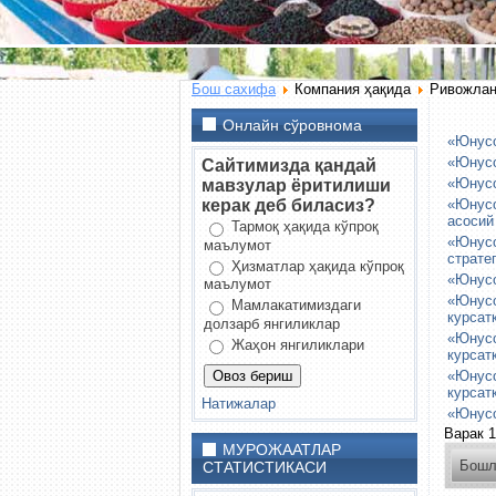
Бош сахифа
Компания ҳақида
Ривожлан
Онлайн сўровнома
«Юнусо
«Юнусо
Сайтимизда қандай
«Юнусо
мавзулар ёритилиши
керак деб биласиз?
«Юнусо
асосий
Тармоқ ҳақида кўпроқ
«Юнусо
маълумот
страте
Ҳизматлар ҳақида кўпроқ
«Юнусо
маълумот
«Юнусо
Мамлакатимиздаги
курса
долзарб янгиликлар
«Юнусо
Жаҳон янгиликлари
курса
«Юнусо
курса
Натижалар
«Юнусо
Варак 1
МУРОЖААТЛАР
Бош
СТАТИСТИКАСИ