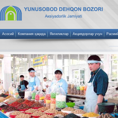
Асосий
Компания ҳақида
Янгиликлар
Акциядорлар учун
Расми