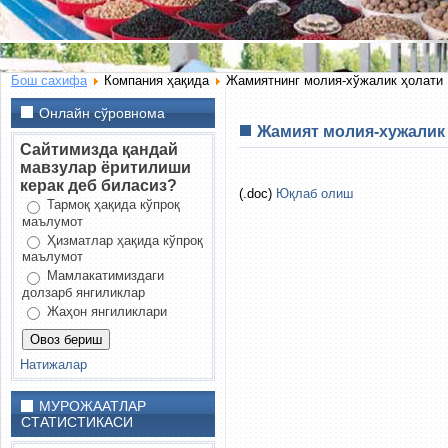
Бош сахифа
Компания ҳақида
Жамиятнинг молия-хўжалик ҳолати
Онлайн сўровнома
Жамият молия-хужалик
Сайтимизда қандай
мавзулар ёритилиши
керак деб биласиз?
(.doc)
Юқлаб олиш
Тармоқ ҳақида кўпроқ
маълумот
Ҳизматлар ҳақида кўпроқ
маълумот
Мамлакатимиздаги
долзарб янгиликлар
Жаҳон янгиликлари
Натижалар
МУРОЖААТЛАР
СТАТИСТИКАСИ