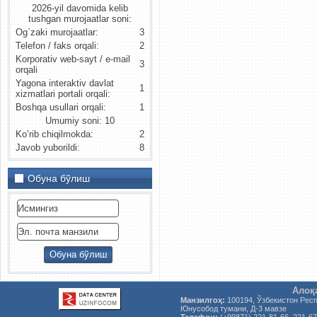
2026-yil davomida kelib
tushgan murojaatlar soni:
Og`zaki murojaatlar:
3
Telefon / faks orqali:
2
Korporativ web-sayt / e-mail
3
orqali
Yagona interaktiv davlat
1
xizmatlari portali orqali:
Boshqa usullari orqali:
1
Umumiy soni: 10
Ko’rib chiqilmokda:
2
Javob yuborildi:
8
Обуна бўлиш
Алоқ
Манзилгоҳ:
100194, Ўзбекистон Рес
Юнусобод тумани, Д-3 мавзе