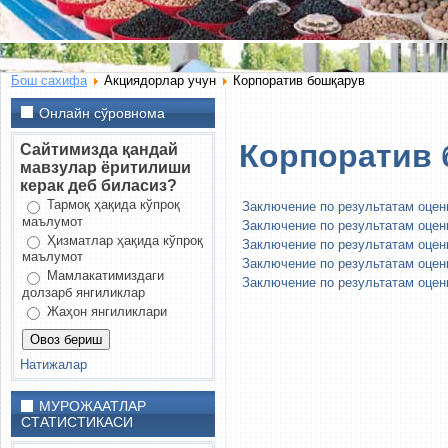
Бош сахифа
Акциядорлар учун
Корпоратив бошқарув
Онлайн сўровнома
Корпоратив 
Сайтимизда қандай
мавзулар ёритилиши
керак деб биласиз?
Тармоқ ҳақида кўпроқ
Заключение по результатам оцен
маълумот
Заключение по результатам оцен
Ҳизматлар ҳақида кўпроқ
Заключение по результатам оцен
маълумот
Заключение по результатам оцен
Мамлакатимиздаги
Заключение по результатам оцен
долзарб янгиликлар
Жаҳон янгиликлари
Натижалар
МУРОЖААТЛАР
СТАТИСТИКАСИ