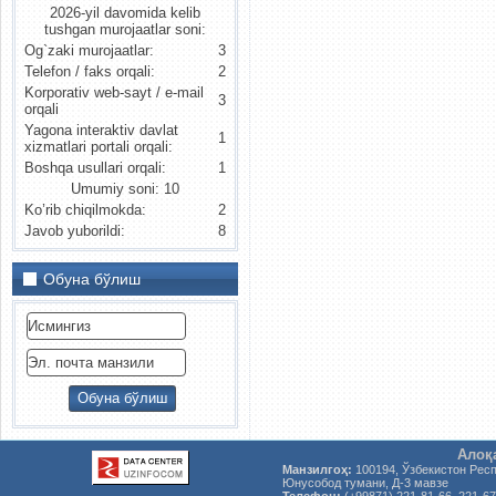
2026-yil davomida kelib
tushgan murojaatlar soni:
Og`zaki murojaatlar:
3
Telefon / faks orqali:
2
Korporativ web-sayt / e-mail
3
orqali
Yagona interaktiv davlat
1
xizmatlari portali orqali:
Boshqa usullari orqali:
1
Umumiy soni: 10
Ko’rib chiqilmokda:
2
Javob yuborildi:
8
Обуна бўлиш
Алоқ
Манзилгоҳ:
100194, Ўзбекистон Рес
Юнусобод тумани, Д-3 мавзе