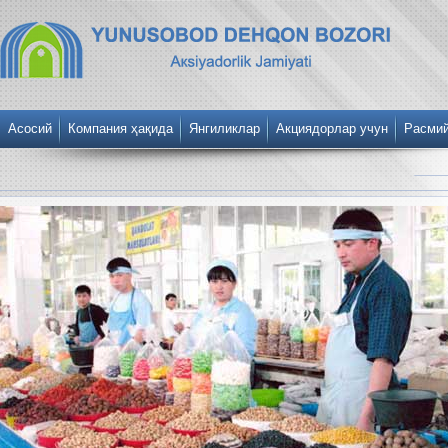
Асосий
Компания ҳақида
Янгиликлар
Акциядорлар учун
Расми