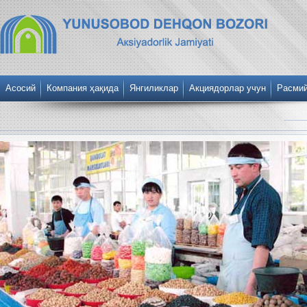
Асосий
Компания ҳақида
Янгиликлар
Акциядорлар учун
Расми