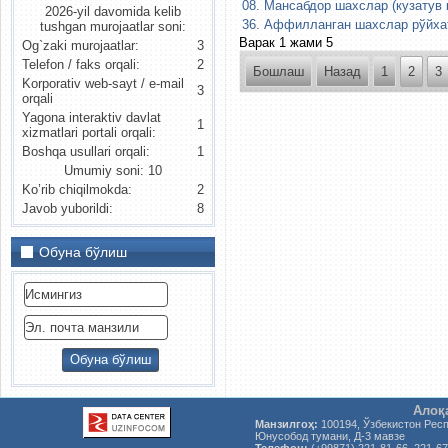
08. Мансабдор шахслар (кузатув 
2026-yil davomida kelib
36. Аффилланган шахслар рўйхат
tushgan murojaatlar soni:
Варак 1 жами 5
Og`zaki murojaatlar:
3
Telefon / faks orqali:
2
Бошлаш
Назад
1
2
3
Korporativ web-sayt / e-mail
3
orqali
Yagona interaktiv davlat
1
xizmatlari portali orqali:
Boshqa usullari orqali:
1
Umumiy soni: 10
Ko’rib chiqilmokda:
2
Javob yuborildi:
8
Обуна бўлиш
Алоқ
Манзилгоҳ:
100194, Ўзбекистон Рес
Юнусобод тумани, Д-3 мавзе