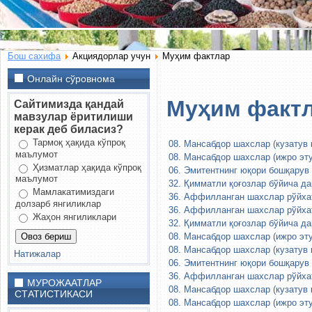
Бош сахифа
Акциядорлар учун
Муҳим фактлар
Онлайн сўровнома
Муҳим факт
Сайтимизда қандай
мавзулар ёритилиши
керак деб биласиз?
Тармоқ ҳақида кўпроқ
08. Мансабдор шахслар (кузатув 
маълумот
08. Мансабдор шахслар (ижро эту
Ҳизматлар ҳақида кўпроқ
06. Эмитентнинг юқори бошқарув 
маълумот
32. Қимматли қоғозлар бўйича да
Мамлакатимиздаги
36. Аффилланган шахслар рўйхат
долзарб янгиликлар
36. Аффилланган шахслар рўйхат
Жаҳон янгиликлари
32. Қимматли қоғозлар бўйича да
08. Мансабдор шахслар (ижро эту
08. Мансабдор шахслар (кузатув 
Натижалар
06. Эмитентнинг юқори бошқарув 
36. Аффилланган шахслар рўйхат
МУРОЖААТЛАР
08. Мансабдор шахслар (кузатув 
СТАТИСТИКАСИ
08. Мансабдор шахслар (ижро эту