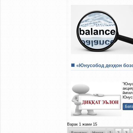
«Юнусобод деҳқон бозо
“Юну
акци
йиғил
Юнусо
Бата
Варак 1 жами 15
Бошлаш
Назад
1
2
3