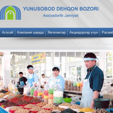
Асосий
Компания ҳақида
Янгиликлар
Акциядорлар учун
Расми