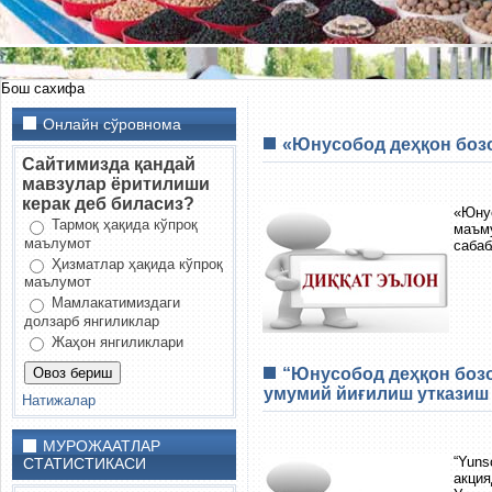
Бош сахифа
Онлайн сўровнома
«Юнусобод деҳқон боз
Сайтимизда қандай
мавзулар ёритилиши
керак деб биласиз?
«Юнус
Тармоқ ҳақида кўпроқ
маъм
маълумот
сабаб
Ҳизматлар ҳақида кўпроқ
маълумот
Мамлакатимиздаги
долзарб янгиликлар
Жаҳон янгиликлари
“Юнусобод деҳқон бозо
умумий йиғилиш утказиш
Натижалар
МУРОЖААТЛАР
“Yun
СТАТИСТИКАСИ
акция