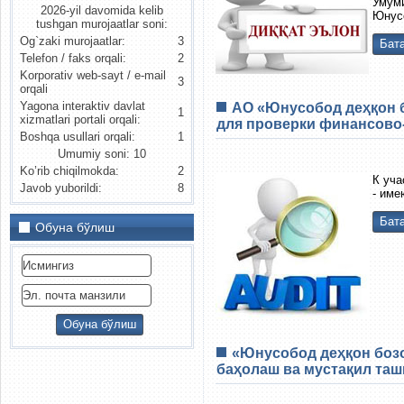
Умум
2026-yil davomida kelib
Юнусо
tushgan murojaatlar soni:
Og`zaki murojaatlar:
3
Бата
Telefon / faks orqali:
2
Korporativ web-sayt / e-mail
3
orqali
Yagona interaktiv davlat
АО «Юнусобод деҳқон 
1
xizmatlari portali orqali:
для проверки финансово-
Boshqa usullari orqali:
1
Umumiy soni: 10
Ko’rib chiqilmokda:
2
К уча
Javob yuborildi:
8
- име
Бата
Обуна бўлиш
«Юнусобод деҳқон бозо
баҳолаш ва мустақил таш