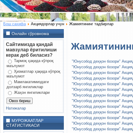
Бош сахифа
Акциядорлар учун
Жамиятининг тадбирлар
Онлайн сўровнома
Жамиятининг
Сайтимизда қандай
мавзулар ёритилиши
керак деб биласиз?
Тармоқ ҳақида кўпроқ
"Юнусобод деҳқон бозори" Акция
маълумот
"Юнусобод деҳқон бозори" Акция
Ҳизматлар ҳақида кўпроқ
"Юнусобод деҳқон бозори" Акция
маълумот
"Юнусобод деҳқон бозори" Акция
Мамлакатимиздаги
"Юнусобод деҳқон бозори" Акция
долзарб янгиликлар
"Юнусобод деҳқон бозори" Акция
Жаҳон янгиликлари
"Юнусобод деҳқон бозори" Акция
"Юнусобод деҳқон бозори" Акция
"Юнусобод деҳқон бозори" Акция
Натижалар
"Юнусобод деҳқон бозори" Акция
"Юнусобод деҳқон бозори" Акция
МУРОЖААТЛАР
"Юнусобод деҳқон бозори" Акция
СТАТИСТИКАСИ
"Юнусобод деҳқон бозори" Акция