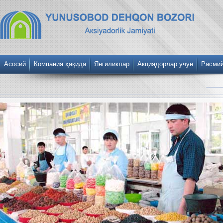
Асосий
Компания ҳақида
Янгиликлар
Акциядорлар учун
Расми