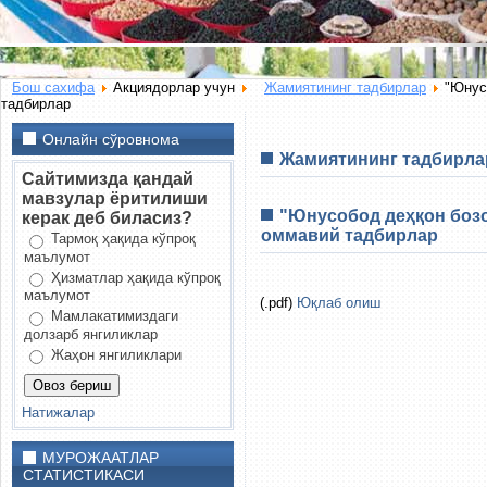
Бош сахифа
Акциядорлар учун
Жамиятининг тадбирлар
"Юнус
тадбирлар
Онлайн сўровнома
Жамиятининг тадбирла
Сайтимизда қандай
мавзулар ёритилиши
"Юнусобод деҳқон бозо
керак деб биласиз?
оммавий тадбирлар
Тармоқ ҳақида кўпроқ
маълумот
Ҳизматлар ҳақида кўпроқ
маълумот
(.pdf)
Юқлаб олиш
Мамлакатимиздаги
долзарб янгиликлар
Жаҳон янгиликлари
Натижалар
МУРОЖААТЛАР
СТАТИСТИКАСИ