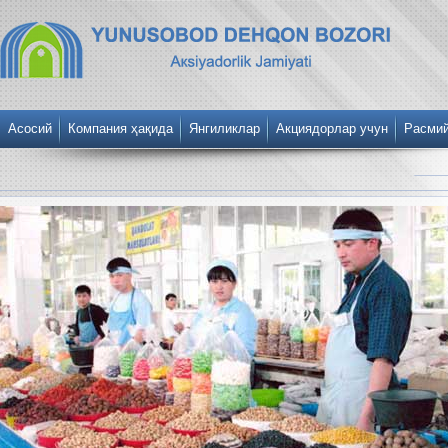
Асосий
Компания ҳақида
Янгиликлар
Акциядорлар учун
Расми