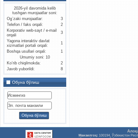
2026-yil davomida kelib
tushgan murojaatlar soni:
Og`zaki murojaatlar:
3
Telefon / faks orqali:
2
Korporativ web-sayt / e-mail
3
orqali
Yagona interaktiv davlat
1
xizmatlari portali orqali:
Boshqa usullari orqali:
1
Umumiy soni: 10
Ko’rib chiqilmokda:
2
Javob yuborildi:
8
Обуна бўлиш
Алоқ
Манзилгоҳ:
100194, Ўзбекистон Рес