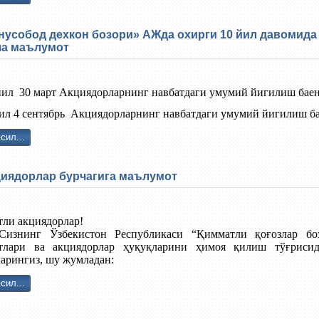
усобод дехкон бозори» АЖда охирги 10 йил давомид
ча маълумот
ил 30 март Акциядорларнинг навбатдаги умумий йигилиш баени
ил 4 сентябрь Акциядорларнинг навбатдаги умумий йигилиш бае
сил...
иядорлар бурчагига маълумот
ли акциядорлар!
Сизнинг Ўзбекистон Республикаси “Қимматли қоғозлар бо
тлари ва акциядорлар ҳуқуқларини ҳимоя қилиш тўғрисид
арингиз, шу жумладан:
сил...