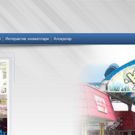
й
Интерактив хизматлари
Алоқалар