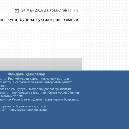
24 Май 2016 да яратилган
|
|
 якуни бўйича бухгалтерия баланси
Фойдали ҳаволалар
истон Республикаси давлат ҳокимияти портали
бекистон Республикаси Ягона интерактив давлат
тали
влат ва бошқаруви, маҳаллий давлат ҳокимияти
тафсил таьрифлари ва шартлари билан жорий бўш иш
а маьлумот олиш
збекистон Республикаси Давлат активларини бошқариш
орпоратив ахборот ягона портали
кент" Республика фонд биржаси