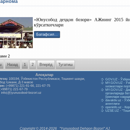
барнома
«Юнусобод деҳқон бозори» АЖнинг 2015 йил
кўрсаткичлари
Батафсил...
жами 2
ш
Назад
1
2
Вперёд
Тугатиш
Алоқалар
лгоҳ:
100194, Ўзбекистон Республикаси, Тошкент шаҳри,
GOV.UZ - Ўзбек
од тумани, Д-3 мавзе
MY.GOV.UZ - Ўз
он:
(+99871) 221-81-66, 221-67-75
хизматлари пор
(+99871) 221-67-79
MY.GOV.UZ - Да
:
info(@)yunusobod-bozori.uz
органларида ба
ўринлари хақид
davaktiv.uz - Ў
агентлиги
openinfo.uz - К
UZSE.UZ - "Тош
Copyright © 2014-2026 "Yunusobod Dehqon Bozori" AJ.