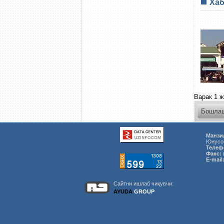
Ха
Варак 1 
Бошла
Манзи
Юнусоб
Телеф
Факс:
E-mail
Сайтни ишлаб чиқувчи:
AYUDA
GROUP