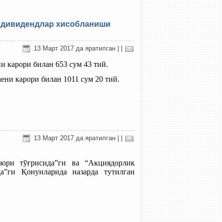
а дивидендлар хисобланиши
13 Март 2017 да яратилган
|
|
 карори билан 653 сум 43 тий.
ни карори билан 1011 сум 20 тий.
13 Март 2017 да яратилган
|
|
зори тўғрисида”ги ва “Акциядорлик
а”ги Қонунларида назарда тутилган