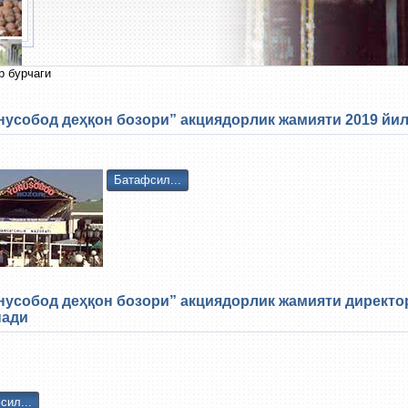
р бурчаги
усобод деҳқон бозори” акциядорлик жамияти 2019 йи
Батафсил...
усобод деҳқон бозори” акциядорлик жамияти директо
нади
сил...