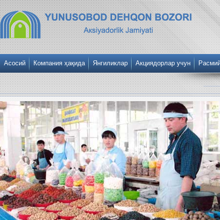
Асосий
Компания ҳақида
Янгиликлар
Акциядорлар учун
Расми