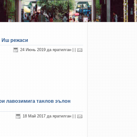
л Иш режаси
24 Июнь 2019 да яратилган
|
|
ри лавозимига танлов эълон
18 Май 2017 да яратилган
|
|