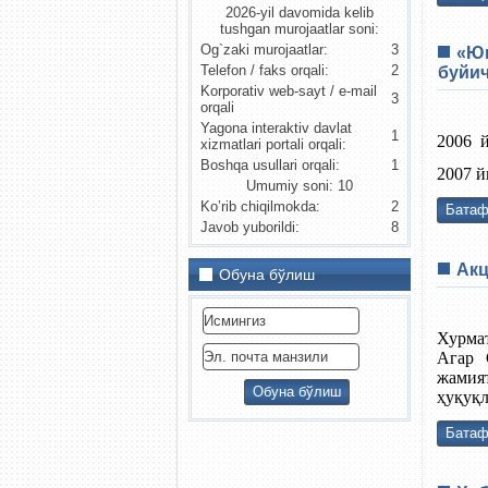
2026-yil davomida kelib
tushgan murojaatlar soni:
Og`zaki murojaatlar:
3
«Юн
Telefon / faks orqali:
2
буйи
Korporativ web-sayt / e-mail
3
orqali
Yagona interaktiv davlat
1
2006 й
xizmatlari portali orqali:
Boshqa usullari orqali:
1
2007 й
Umumiy soni: 10
Ko’rib chiqilmokda:
2
Батаф
Javob yuborildi:
8
Акц
Обуна бўлиш
Хурмат
Агар 
жамия
ҳуқуқл
Батаф