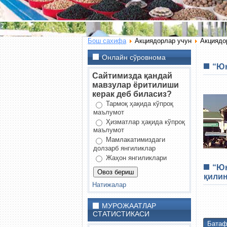
Бош сахифа
Акциядорлар учун
Акциядо
Онлайн сўровнома
“Юн
Сайтимизда қандай
мавзулар ёритилиши
керак деб биласиз?
Тармоқ ҳақида кўпроқ
маълумот
Ҳизматлар ҳақида кўпроқ
маълумот
Мамлакатимиздаги
долзарб янгиликлар
Жаҳон янгиликлари
“Юн
қили
Натижалар
МУРОЖААТЛАР
СТАТИСТИКАСИ
Батаф