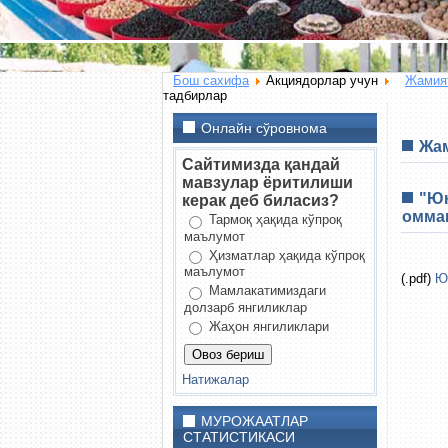
Бош сахифа
Акциядорлар учун
Жамият
тадбирлар
Онлайн сўровнома
Жам
Сайтимизда қандай
мавзулар ёритилиши
"Юн
керак деб биласиз?
омма
Тармоқ ҳақида кўпроқ
маълумот
Ҳизматлар ҳақида кўпроқ
маълумот
(.pdf)
Ю
Мамлакатимиздаги
долзарб янгиликлар
Жаҳон янгиликлари
Натижалар
МУРОЖААТЛАР
СТАТИСТИКАСИ