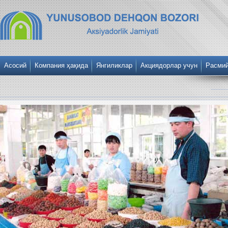
Асосий
Компания ҳақида
Янгиликлар
Акциядорлар учун
Расми