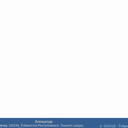
Алоқалар
лгоҳ:
100194, Ўзбекистон Республикаси, Тошкент шаҳри,
GOV.UZ - Ўзбек