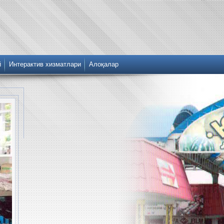
й
Интерактив хизматлари
Алоқалар