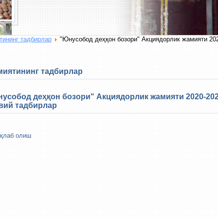
ининг тадбирлар
"Юнусобод деҳқон бозори" Акциядорлик жамияти 20
иятининг тадбирлар
усобод деҳқон бозори" Акциядорлик жамияти 2020-202
вий тадбирлар
қлаб олиш