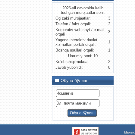
2026-yil davomida kelib
tushgan murojaatlar soni:
Og`zaki murojaatlar:
3
Telefon / faks orqali:
2
Korporativ web-sayt / e-mail
3
orqali
Yagona interaktiv davlat
1
xizmatlari portali orqali:
Boshqa usullari orqali:
1
Umumiy soni: 10
Ko’rib chiqilmokda:
2
Javob yuborildi:
8
Обуна бўлиш
Манзи