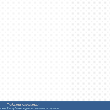
Фойдали ҳаволалар
истон Республикаси давлат ҳокимияти портали