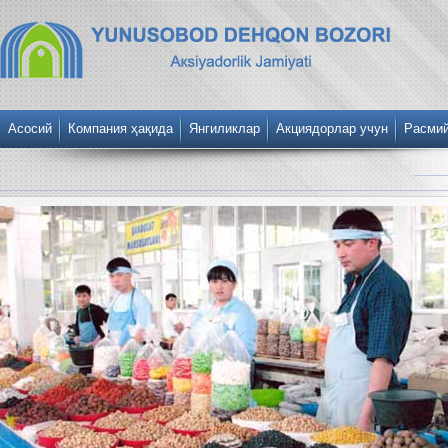
Асосий
Компания ҳақида
Янгиликлар
Акциядорлар учун
Расми