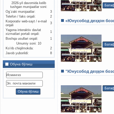
2026-yil davomida kelib
Батаф
tushgan murojaatlar soni:
Og`zaki murojaatlar:
3
Telefon / faks orqali:
2
«Юнусобод деҳқон бозо
Korporativ web-sayt / e-mail
3
orqali
Yagona interaktiv davlat
1
xizmatlari portali orqali:
Boshqa usullari orqali:
1
Umumiy soni: 10
Батаф
Ko’rib chiqilmokda:
2
Javob yuborildi:
8
Обуна бўлиш
“Юнусобод деҳқон бозо
Батаф