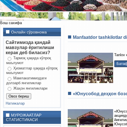
Бош сахифа
Онлайн сўровнома
Manfaatdor tashkilotlar d
Сайтимизда қандай
мавзулар ёритилиши
керак деб биласиз?
Tanlov e
Тармоқ ҳақида кўпроқ
маълумот
Батаф
Ҳизматлар ҳақида кўпроқ
маълумот
Мамлакатимиздаги
долзарб янгиликлар
Жаҳон янгиликлари
«Юнусобод деҳқон бозо
Натижалар
«Юнусо
МУРОЖААТЛАР
акцияд
СТАТИСТИКАСИ
йиғили
Юнусоб