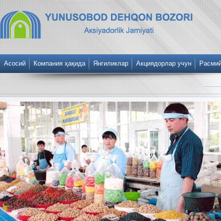
Асосий
Компания ҳақида
Янгиликлар
Акциядорлар учун
Расми