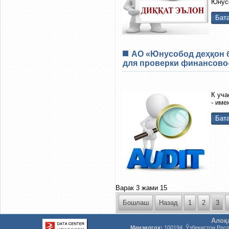
Юнусо
Бата
АО «Юнусобод деҳқон 
для проверки финансово-
К уча
- име
Бата
Варак 3 жами 15
Бошлаш
Назад
1
2
3
Алоқ
Манзилгоҳ:
100194, Ўзбекистон Рес