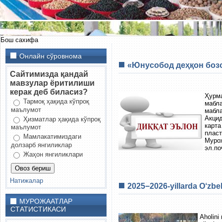
Бош сахифа
Онлайн сўровнома
«Юнусобод деҳқон бозо
Сайтимизда қандай
мавзулар ёритилиши
керак деб биласиз?
Ҳурм
Тармоқ ҳақида кўпроқ
мабл
маълумот
мабла
Акцид
Ҳизматлар ҳақида кўпроқ
карт
маълумот
пласт
Мамлакатимиздаги
Муро
долзарб янгиликлар
эл.по
Жаҳон янгиликлари
Натижалар
2025−2026-yillarda O‘zbeki
МУРОЖААТЛАР
СТАТИСТИКАСИ
Aholini 