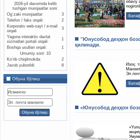
oilaviy 
2026-yil davomida kelib
nogiron
tushgan murojaatlar soni:
Og`zaki murojaatlar:
3
Батаф
Telefon / faks orqali:
2
Korporativ web-sayt / e-mail
3
orqali
Yagona interaktiv davlat
“Юнусобод деҳқон бозо
1
xizmatlari portali orqali:
қилинади.
Boshqa usullari orqali:
1
Umumiy soni: 10
Ko’rib chiqilmokda:
2
Изоҳ: 
Javob yuborildi:
8
Манзил
Эл.поч
Обуна бўлиш
Батаф
«Юнусобод деҳқон бозо
«Yun
акция
Умум