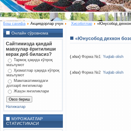
Бош сахифа
Акциядорлар учун
Ҳисоботлар
«Юнусобод дехкон 
Онлайн сўровнома
«Юнусобод дехкон бозо
Сайтимизда қандай
мавзулар ёритилиши
керак деб биласиз?
(.xlsx)
Форма №1
Yuqlab olish
Тармоқ ҳақида кўпроқ
маълумот
Ҳизматлар ҳақида кўпроқ
(.xlsx)
Форма №2
Yuqlab olish
маълумот
Мамлакатимиздаги
долзарб янгиликлар
Жаҳон янгиликлари
Натижалар
МУРОЖААТЛАР
СТАТИСТИКАСИ