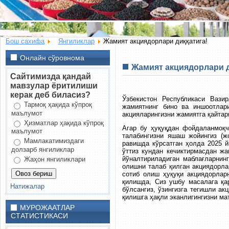
Бош сахифа
Янгиликлар
Жамият акциядорлари диққатига!
Онлайн сўровнома
Жамият акциядорлари д
Сайтимизда қандай
мавзулар ёритилиши
керак деб биласиз?
Ўзбекистон Республикаси Вази
Тармоқ ҳақида кўпроқ
жамиятнинг бино ва иншоотлар
маълумот
акцияларингизни жамиятга қайтар
Ҳизматлар ҳақида кўпроқ
Агар бу ҳуқуқдан фойдаланмоқч
маълумот
талабингизни яшаш жойингиз (ж
Мамлакатимиздаги
равишда кўрсатган ҳолда 2025 й
долзарб янгиликлар
ўттиз кундан кечиктирмасдан ж
йўналтириладиган маблағларнин
Жаҳон янгиликлари
олишни талаб қилган акциядорла
сотиб олиш ҳуқуқи акциядорлар
қилишда, Сиз ушбу масалага қа
Натижалар
бўлсангиз, ўзингизга тегишли а
қилишга ҳақли эканлигингизни ма
МУРОЖААТЛАР
СТАТИСТИКАСИ