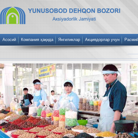
Асосий
Компания ҳақида
Янгиликлар
Акциядорлар учун
Расми