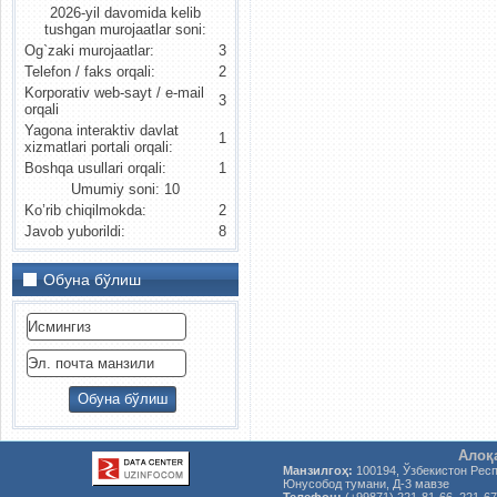
2026-yil davomida kelib
tushgan murojaatlar soni:
Og`zaki murojaatlar:
3
Telefon / faks orqali:
2
Korporativ web-sayt / e-mail
3
orqali
Yagona interaktiv davlat
1
xizmatlari portali orqali:
Boshqa usullari orqali:
1
Umumiy soni: 10
Ko’rib chiqilmokda:
2
Javob yuborildi:
8
Обуна бўлиш
Алоқ
Манзилгоҳ:
100194, Ўзбекистон Рес
Юнусобод тумани, Д-3 мавзе