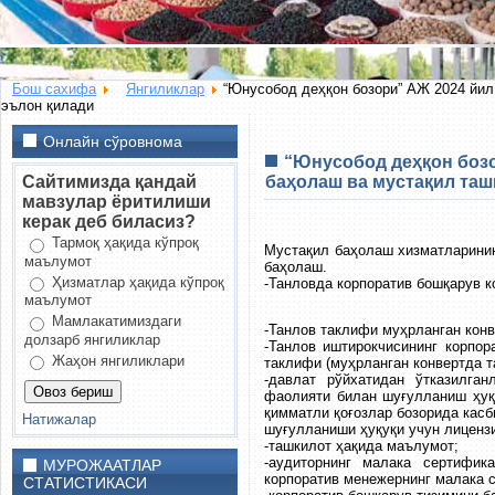
Бош сахифа
Янгиликлар
“Юнусобод деҳқон бозори” АЖ 2024 йил
эълон қилади
Онлайн сўровнома
“Юнусобод деҳқон бозо
Сайтимизда қандай
баҳолаш ва мустақил таш
мавзулар ёритилиши
керак деб биласиз?
Тармоқ ҳақида кўпроқ
Мустақил баҳолаш хизматларинин
маълумот
баҳолаш.
Ҳизматлар ҳақида кўпроқ
-Танловда корпоратив бошқарув 
маълумот
Мамлакатимиздаги
-Танлов таклифи муҳрланган конв
долзарб янгиликлар
-Танлов иштирокчисининг корпо
Жаҳон янгиликлари
таклифи (муҳрланган конвертда т
-давлат рўйхатидан ўтказилган
фаолияти билан шуғулланиш ҳуқ
қимматли қоғозлар бозорида кас
Натижалар
шуғулланиши ҳуқуқи учун лиценз
-ташкилот ҳақида маълумот;
-аудиторнинг малака сертифик
МУРОЖААТЛАР
корпоратив менежернинг малака 
СТАТИСТИКАСИ