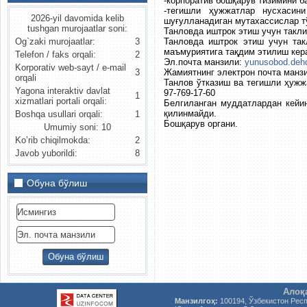
-корпоратив бошқарув тизимини 
-тегишли ҳужжатлар нусхасин
2026-yil davomida kelib
шуғулланадиган мутахассислар т
tushgan murojaatlar soni:
Танловда иштрок этиш учун такли
Танловда иштрок этиш учун так
Og`zaki murojaatlar:
3
маъмуриятига тақдим этилиш кер
Telefon / faks orqali:
2
Эл.почта манзили:
yunusobod.deh
Korporativ web-sayt / e-mail
Жамиятнинг электрон почта манзи
3
orqali
Танлов ўтказиш ва тегишли ҳужж
Yagona interaktiv davlat
97-769-17-60
1
xizmatlari portali orqali:
Белгиланган муддатлардан кейи
қилинмайди.
Boshqa usullari orqali:
1
Бошқарув органи.
Umumiy soni: 10
Ko’rib chiqilmokda:
2
Javob yuborildi:
8
Обуна бўлиш
Алоқ
Манзилгоҳ:
100194, Ўзбекистон Рес