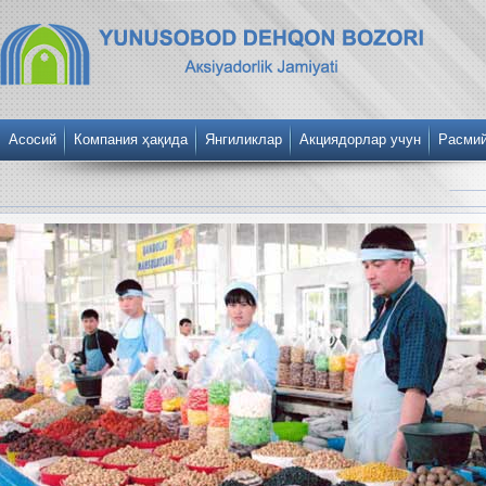
Асосий
Компания ҳақида
Янгиликлар
Акциядорлар учун
Расми