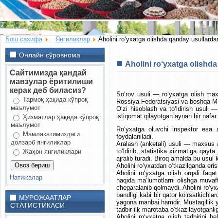
Бош сахифа
Янгиликлар
Aholini ro‘yxatga olishda qanday usullarda
Онлайн сўровнома
Aholini ro‘yxatga olishd
Сайтимизда қандай
мавзулар ёритилиши
керак деб биласиз?
So‘rov usuli — ro‘yxatga olish max
Тармоқ ҳақида кўпроқ
Rossiya Federatsiyasi va boshqa MD
маълумот
O‘zi hisoblash va to‘ldirish usuli 
istiqomat qilayotgan aynan bir nafar
Ҳизматлар ҳақида кўпроқ
маълумот
Ro‘yxatga oluvchi inspektor esa an
Мамлакатимиздаги
foydalaniladi.
долзарб янгиликлар
Aralash (anketali) usuli — maxsus a
to‘ldirib, statistika xizmatiga qayt
Жаҳон янгиликлари
ajralib turadi. Biroq amalda bu usul 
Aholini ro‘yxatdan o‘tkazilganda erish
Aholini ro‘yxatga olish orqali faqa
Натижалар
haqida ma’lumotlarni olishga muvaff
chegaralanib qolmaydi. Aholini ro‘yxa
bandligi kabi bir qator ko‘rsatkichl
МУРОЖААТЛАР
yagona manbai hamdir. Mustaqillik y
СТАТИСТИКАСИ
tadbir ilk marotaba o‘tkazilayotganlig
Аholini ro‘yxatga olish tadbirini 