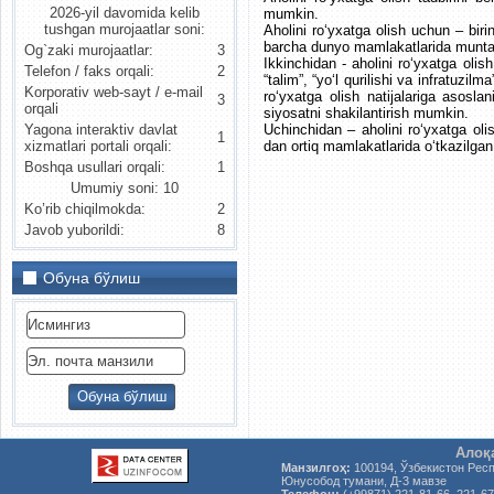
2026-yil davomida kelib
mumkin.
tushgan murojaatlar soni:
Aholini ro‘yxatga olish uchun – biri
barcha dunyo mamlakatlarida muntaz
Og`zaki murojaatlar:
3
Ikkinchidan - aholini ro‘yxatga olish
Telefon / faks orqali:
2
“talim”, “yo‘l qurilishi va infratuzi
Korporativ web-sayt / e-mail
ro‘yxatga olish natijalariga asosla
3
orqali
siyosatni shakilantirish mumkin.
Uchinchidan – aholini ro‘yxatga oli
Yagona interaktiv davlat
1
dan ortiq mamlakatlarida o‘tkazilgan
xizmatlari portali orqali:
Boshqa usullari orqali:
1
Umumiy soni: 10
Ko’rib chiqilmokda:
2
Javob yuborildi:
8
Обуна бўлиш
Алоқ
Манзилгоҳ:
100194, Ўзбекистон Рес
Юнусобод тумани, Д-3 мавзе