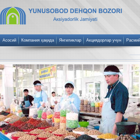
Асосий
Компания ҳақида
Янгиликлар
Акциядорлар учун
Расми