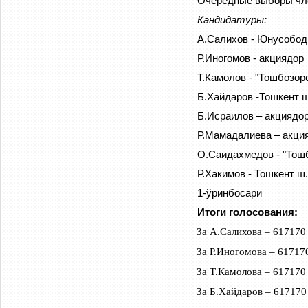
Очередные выборы чле
Кандидатуры:
А.Салихов - Юнусобод
Р.Иногомов - акциядор
Т.Камолов - "Тошбозо
Б.Хайдаров -Тошкент 
Б.Исраилов – акциядо
Р.Мамадалиева – акци
О.Саидахмедов - "Тош
Р.Хакимов - Тошкент ш
1-ўринбосари
Итоги голосования:
За А.Салихова – 617170
За Р.Иногомова – 61717
За Т.Камолова – 617170
За Б.Хайдаров – 617170