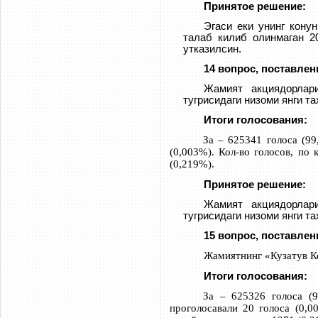
Принятое решение:
Эгаси еки унинг кону
талаб килиб олинмаган 2
утказилсин.
14 вопрос, поставлен
Жамият акциядорлар
тугрисидаги низоми янги т
Итоги голосования:
За – 625341 голоса (99
(0,003%). Кол-во голосов, по
(0,219%).
Принятое решение:
Жамият акциядорлар
тугрисидаги низоми янги т
15 вопрос, поставлен
Жамиятнинг «Кузатув Ке
Итоги голосования:
За – 625326 голоса (9
проголосавали 20 голоса (0,0