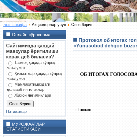
Бош сахифа
Акциядорлар учун
Овоз бериш
Онлайн сўровнома
Протокол об итогах г
Сайтимизда қандай
«Yunusobod dehqon bozori
мавзулар ёритилиши
керак деб биласиз?
Тармоқ ҳақида кўпроқ
маълумот
Ҳизматлар ҳақида кўпроқ
ОБ ИТОГАХ ГОЛОСОВ
маълумот
Мамлакатимиздаги
долзарб янгиликлар
Жаҳон янгиликлари
г.Ташкент
Натижалар
МУРОЖААТЛАР
СТАТИСТИКАСИ