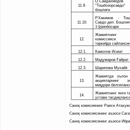
О.Саидахме
11.9.
"Тошбозорсавдо
бошлиғи
Р.Хакимов - То
11.10.
Савдо деп. Бошлиғ
1-ўринбосари
Жамиятнинг 
12.
комиссияси қ
таркибда сайланси
12.1.
Камолов Исмат
12.2.
Мадумаров Ғайрат
12.3.
Шарипова Мухайё
Жамиятда эълон 
13.
акцияларнинг 
миқдори белгиланс
Жамиятнинг янги т
14.
устави тасдиқланс
Саноқ комисиянинг Раиси Атахужа
Саноқ комисиясининг аъзоси Сага
Саноқ комисиясининг аъзоси Ибра