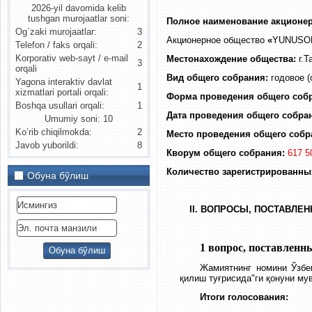
2026-yil davomida kelib
tushgan murojaatlar soni:
Полное наименование акционер
Og`zaki murojaatlar:
3
Акционерное общество
«
YUNUSO
Telefon / faks orqali:
2
Korporativ web-sayt / e-mail
Местонахождение общества:
г.
3
orqali
Вид общего собрания:
годовое (
Yagona interaktiv davlat
1
xizmatlari portali orqali:
Форма проведения общего соб
Boshqa usullari orqali:
1
Дата проведения общего собра
Umumiy soni: 10
Ko’rib chiqilmokda:
2
Место проведения общего собр
Javob yuborildi:
8
Кворум общего собрания:
617 5
Количество зарегистрированны
Обуна бўлиш
II. ВОПРОСЫ, ПОСТАВЛЕ
1 вопрос, поставленн
Жамиятнинг номини Ўзбе
қилиш туғрисида"ги қонуни м
Итоги голосования: