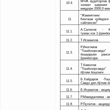
МЧЖ аудиторлик ф
10.4.
хизмат ҳақининг
миқдори 2000,0 мин
"Жамиятнинг 
11
Кенгаши қуйидаги
сайлансин"
А.Салихов - Ю
11.1.
туман хок 1-ўринбо
11.2.
Т.Исмаилов
Р.Иногом
"Тошбозорсавдо"
11.3.
бошқаруви раис
ўринбосари
Т.Камол
11.4.
"Тошбозорсавдо"
бўлим бошлиғи
Б.Хайдаров -То
11.5.
Савдо деп.бўлим б
11.6.
Б.Исраилов - акци
11.7.
Р.Мамадалиева - а
11.8.
Р.Пулатов - акцияд