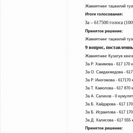
Жамиятнинг ташкилий туз
Итоги голосования:
За – 617500 голоса (100
Принятое решение:
Жамиятнинг ташкилий туз
9 вопрос, поставленн
Жамиятнинг Кузатув кенг
За Р. Хакимова - 617 170
За О. Саидахмедова - 617
За Р. Иногомова - 617170
За Т. Камолова - 617 870
За А. Салихов - 0 кумуля
За Б. Хайдарова - 617 17
За Б. Исраилова - 617 17
За Д. Халисова - 617 555
Принятое решение: