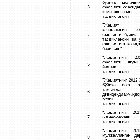
бўйича молиявий
3
фаолияти юзасида
комиссиясининг 
тасдиқлансин"
"Жамият Ку
кеннгашининг 2
фаолияти бўйича 
4
тасдиқлансин ва 
фаолиятига қониқ
берилсин"
"Жамиятнинг 2
фаолияти якуни
5
йиллик ба
тасдиқлансин"
"Жамиятнинг 2012 
бўйича соф фо
тақсимлаш,
6
дивидендлармиқдо
бериш та
тасдиқлансин"
"Жамиятнинг 20
7
бизнес-режани
тасдиқлансин"
"Жамиятнинг 20
мўлжалланган да
8
ва харажатлар 