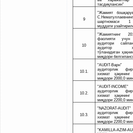
тасдиқлансин"
"Жамият бошқару
С.Нематуллаевнин
9
шартномаси 1
муддати узайтирил
"Жамиятнинг 2
фаолияти учун
аудитори сайла
10
аудитор хиз
тўланадиган ҳақнин
миқдори белгиланс
"AUDIT-Вар
аудиторлик фи
10.1.
хизмат ҳақининг
миқдори 2000,0 мин
"AUDIT-INCOM
аудиторлик фи
10.2.
хизмат ҳақининг
миқдори 2200,0 мин
"NAZORAT-AUD
аудиторлик фи
10.3.
хизмат ҳақининг
миқдори 2200,0 мин
"KAMILLA-AZIM-AU