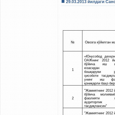
29.03.2013 йилдаги Са
№
Овозга кўйилган м
«Юнусобод дехқон
ОАЖнинг 2012 й
бўйича иш фа
юзасидан ж
1
бошқаруви ра
ҳисоботи тасдиқл
унинг иш фао
қониқарли баҳо бе
"Жамиятнинг 2012 
бўйича молиявий
2
фаолияти юз
аудиторлик х
тасдиқлансин"
"Жамиятнинг 2012 