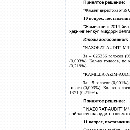
Принятое решение:
"Жамият директори этиб 
10 вопрос, поставленн
"Жамиятнинг 2014 йил
ҳақнинг энг кўп миқдори белг
Итоги голосования:
"NAZORAT-AUDIT" МЧЖ а
За – 625336 голосов (9
(0,003%). Кол-во голосов, по
(0,219%).
"KAMILLA-AZIM-AUDIT" 
За – 5 голосов (0,001%)
голоса (0,003%). Кол-во голо
1371 (0,219%).
Принятое решение:
""NAZORAT-AUDIT" МЧ
сайлансин ва аудитор хизмати
11 вопрос, поставленн