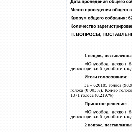
Дата проведения общего с
Место проведения общего с
Кворум общего собрания:
62
Количество зарегистрирова
II
. ВОПРОСЫ, ПОСТАВЛЕН
1 вопрос, поставленны
«
Юнусобод дехқон б
директори в.в.б
ҳисоботи тас
Итоги голосования:
За – 620185 голоса (98,
голоса (0,003%), Кол-во голо
1371 голоса (0,219,%).
Принятое решение:
«
Юнусобод дехқон б
директори в.в.б
ҳисоботи тас
2 вопрос, поставленны