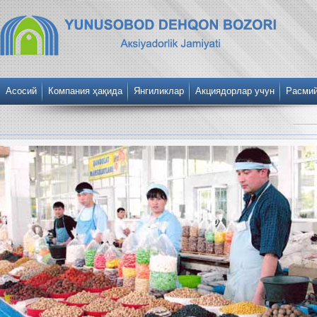
Асосий
Компания ҳақида
Янгиликлар
Акциядорлар учун
Расми