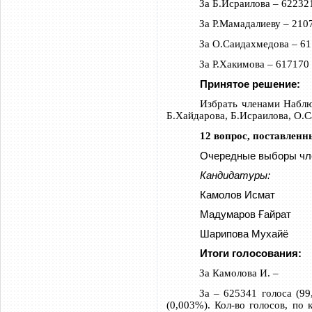
За Б.Исраилова – 62232
За Р.Мамадалиеву – 210
За О.Саидахмедова – 61
За Р.Хакимова – 617170
Принятое решение:
Избрать членами Наблю
Б.Хайдарова, Б.Исраилова, О.С
12 вопрос, поставленн
Очередные выборы чле
Кандидатуры:
Камолов Исмат
Мадумаров Ғайрат
Шарипова Мухайё
Итоги голосования:
За Камолова И. –
За – 625341 голоса (99
(0,003%). Кол-во голосов, по