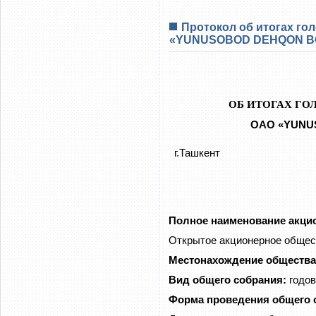
Протокол об итогах го
«YUNUSOBOD DEHQON BOZO
ОБ ИТОГАХ ГО
ОАО «
YUNU
г.Ташкент
Полное наименование акци
Открытое акционерное обще
Местонахождение обществ
Вид общего собрания:
годов
Форма проведения общего 