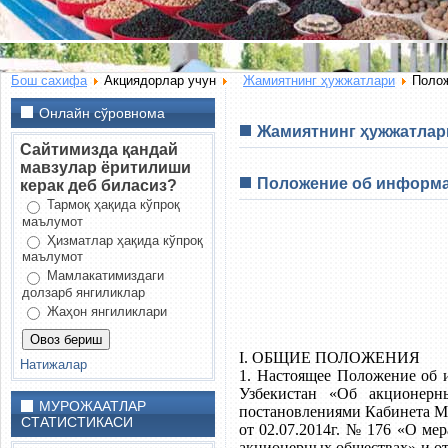
Бош сахифа
Акциядорлар учун
Жамиятнинг ҳужжатлари
Полож
Онлайн сўровнома
Жамиятнинг ҳужжатлар
Сайтимизда қандай
мавзулар ёритилиши
Положение об информа
керак деб биласиз?
Тармоқ ҳақида кўпроқ
маълумот
Ҳизматлар ҳақида кўпроқ
маълумот
Мамлакатимиздаги
долзарб янгиликлар
Жаҳон янгиликлари
I. ОБЩИЕ ПОЛОЖЕНИЯ
Натижалар
1. Настоящее Положение об 
Узбекистан «Об акционер
МУРОЖААТЛАР
постановлениями Кабинета 
СТАТИСТИКАСИ
от 02.07.2014г. № 176 «О м
акционерных обществах» и от