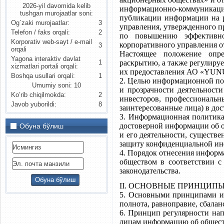
2026-yil davomida kelib
информационно-коммуникаци
tushgan murojaatlar soni:
публикации информации на р
Og`zaki murojaatlar:
3
управления, утвержденного п
Telefon / faks orqali:
2
по повышению эффективно
Korporativ web-sayt / e-mail
корпоративного управления от
3
orqali
Настоящее положение опре
Yagona interaktiv davlat
раскрытию, а также регулируе
1
xizmatlari portali orqali:
их предоставления АО «YU
Boshqa usullari orqali:
1
2. Целью информационной пол
Umumiy soni: 10
и прозрачности деятельност
Ko’rib chiqilmokda:
2
инвесторов, профессиональ
Javob yuborildi:
8
заинтересованные лица) в дос
3. Информационная политика
достоверной информации об 
Обуна бўлиш
и его деятельности, существ
защиту конфиденциальной ин
4. Порядок отнесения информа
обществом в соответствии с
законодательства.
II. ОСНОВНЫЕ ПРИНЦИ
5. Основными принципами ин
полнота, равноправие, сбала
6. Принцип регулярности на
лицам информацию об общест