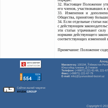
32. Настоящее Положение ут
его членов, участвовавших в 
33. Изменения и дополнен
Общества, принятому большин
34. Если отдельные статьи н
с действующим законодательс
эти статьи утрачивают силу
нормами действующего законо
соответствующих изменений 
Примечание: Положение сод
Алоқ
Манзилгоҳ:
100194, Ўзбекистон Рес
Юнусобод тумани, Д-3 мавзе
Телефон:
(+99871) 221-81-66, 221-67
Факс:
(+99871) 221-67-79
E-mail:
info(@)yunusobod-bozori.uz
Сайтни ишлаб чиқувчи:
AYUDA
GROUP
Copyright © 20