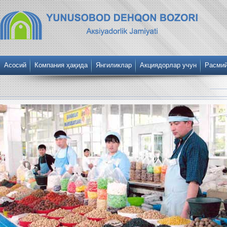
Асосий
Компания ҳақида
Янгиликлар
Акциядорлар учун
Расми