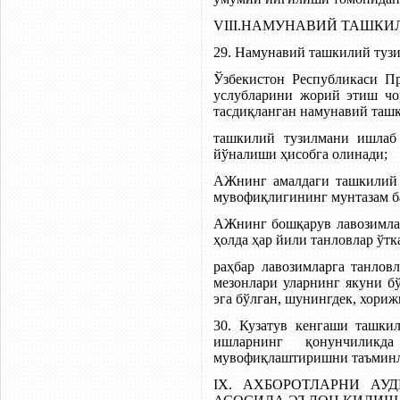
VIII.НАМУНАВИЙ ТАШК
29. Намунавий ташкилий туз
Ўзбекистон Республикаси П
услубларини жорий этиш чо
тасдиқланган намунавий таш
ташкилий тузилмани ишлаб
йўналиши ҳисобга олинади;
АЖнинг амалдаги ташкилий 
мувофиқлигининг мунтазам б
АЖнинг бошқарув лавозимла
ҳолда ҳар йили танловлар ўтк
раҳбар лавозимларга танлов
мезонлари уларнинг якуни б
эга бўлган, шунингдек, хори
30. Кузатув кенгаши ташки
ишларнинг қонунчиликд
мувофиқлаштиришни таъминл
IX. АХБОРОТЛАРНИ АУ