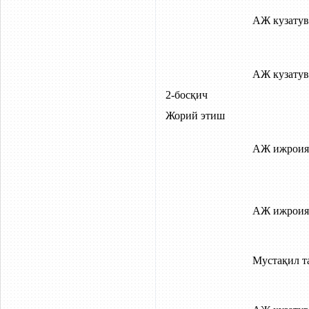
АЖ кузатув
АЖ кузатув
2-босқич
Жорий этиш
АЖ ижроия
АЖ ижроия
Мустақил т