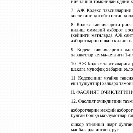
йиғилиши томонидан оддий кў
7. АЖ Кодекс тавсияларини
хослигини ҳисобга олган ҳол
8. Кодекс тавсияларига рио
қилиш оммавий ахборот вос
(кейинги матнларда АЖ сайт
ахборотларни ошкор қилиш на
9. Кодекс тавсияларини жо
ҳаракатлар кетма-кетлиги 1-и
10. АЖ Кодекс тавсияларига
шаклга мувофиқ хабарни эъло
11. Кодекснинг муайян тавсия
ёки тушунтир) халқаро тамойи
II. ФАОЛИЯТ ОЧИҚЛИГИ
12. Фаолият очиқлигини таъ
ахборотларни махфий ахборот
бўлган бошқа маълумотлар т
ошкор этилиши шарт бўлган
манбаларда инглиз, рус