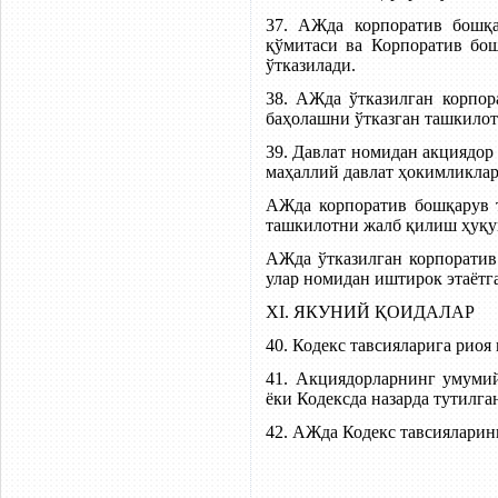
37. АЖда корпоратив бошқа
қўмитаси ва Корпоратив бош
ўтказилади.
38. АЖда ўтказилган корпо
баҳолашни ўтказган ташкилот
39. Давлат номидан акциядор
маҳаллий давлат ҳокимликлар
АЖда корпоратив бошқарув 
ташкилотни жалб қилиш ҳуқуқ
АЖда ўтказилган корпорати
улар номидан иштирок этаёт
XI. ЯКУНИЙ ҚОИДАЛАР
40. Кодекс тавсияларига рио
41. Акциядорларнинг умуми
ёки Кодексда назарда тутилг
42. АЖда Кодекс тавсияларин