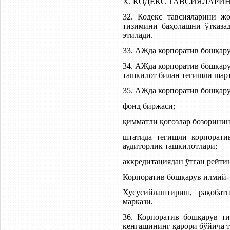
X. КОДЕКС ТАВСИЯЛАРИ
32. Кодекс тавсияларини 
тизимини баҳолашни ўтказа
этилади.
33. АЖда корпоратив бошқару
34. АЖда корпоратив бошқар
ташкилот билан тегишли шарт
35. АЖда корпоратив бошқар
фонд биржаси;
қимматли қоғозлар бозорини
штатида тегишли корпорати
аудиторлик ташкилотлари;
аккредитациядан ўтган рейти
Корпоратив бошқарув илмий-
Хусусийлаштириш, рақобат
маркази.
36. Корпоратив бошқарув т
кенгашининг қарори бўйича т