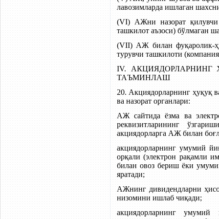
лавозимларда ишлаган шахсни
(VI) АЖни назорат қилувчи
ташкилот аъзоси) бўлмаган ша
(VII) АЖ билан фуқаролик-
турувчи ташкилоти (компания
IV. АКЦИЯДОРЛАРНИН
ТАЪМИНЛАШ
20. Акциядорларнинг ҳуқуқ 
ва назорат органлари:
АЖ сайтида ёзма ва электр
реквизитларининг ўзгари
акциядорларга АЖ билан боғ
акциядорларнинг умумий йи
орқали (электрон рақамли им
билан овоз бериш ёки умуми
яратади;
АЖнинг дивидендларни ҳисо
низомини ишлаб чиқади;
акциядорларнинг умумий 