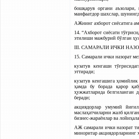
бошқарув органи аъзолари,
манфаатдор шахслар, шунингд
АЖнинг ахборот сиёсатига ам
14. “Ахборот сиёсати тўғрис
этилиши мажбурий бўлган ҳу
III. САМАРАЛИ ИЧКИ Н
15. Самарали ички назорат 
кузатув кенгаши тўғрисида
эттиради;
кузатув кенгашига ҳомийлик 
ҳамда бу борада қарор қа
ҳужжатларида белгиланган д
беради;
акциядорлар умумий йиғил
маслаҳатчиларни жалб қилган
бизнес-жараёнлар ва лойиҳал
АЖ самарали ички назорат т
миноритар акциядорларнинг 