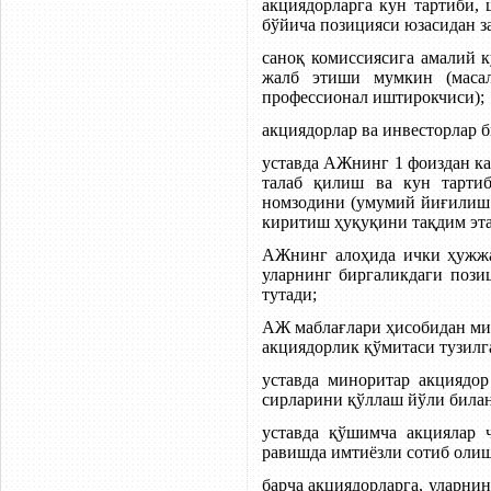
акциядорларга кун тартиби,
бўйича позицияси юзасидан з
саноқ комиссиясига амалий 
жалб этиши мумкин (масал
профессионал иштирокчиси);
акциядорлар ва инвесторлар 
уставда АЖнинг 1 фоиздан к
талаб қилиш ва кун тартиб
номзодини (умумий йиғилиш 
киритиш ҳуқуқини тақдим эта
АЖнинг алоҳида ички ҳужжа
уларнинг биргаликдаги поз
тутади;
АЖ маблағлари ҳисобидан ми
акциядорлик қўмитаси тузилга
уставда миноритар акциядор
сирларини қўллаш йўли билан
уставда қўшимча акциялар 
равишда имтиёзли сотиб олиш
барча акциядорларга, уларнин