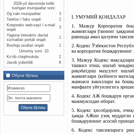
2026-yil davomida kelib
tushgan murojaatlar soni:
Og`zaki murojaatlar:
3
I. УМУМИЙ ҚОИДАЛАР
Telefon / faks orqali:
2
Korporativ web-sayt / e-mail
1. Мазкур Корпоратив бош
3
orqali
жамиятлари ўзининг ҳаққони
Yagona interaktiv davlat
равишда амал қилувчи тавсиял
1
xizmatlari portali orqali:
2. Кодекс Ўзбекистон Респуб
Boshqa usullari orqali:
1
ва корпоратив бошқарувнинг 
Umumiy soni: 10
Ko’rib chiqilmokda:
2
3. Мазкур Кодекс мақсадлар
Javob yuborildi:
8
ташкил этиш, ишлаб чиқариш
рақобатдош маҳсулот ишла
Обуна бўлиш
жамиятлари (кейинги матнла
жамоаси вакиллари ва бошқа
манфаати уйғунлигига эриши
4. Кодекс АЖ бошқарув орга
мажмуасидан иборат.
5. Кодекс ҳисобдорлик, очи
ҳамда АЖни узоқ муддатли 
бошқарувнинг асосий принци
6. Кодекс тавсияларига р