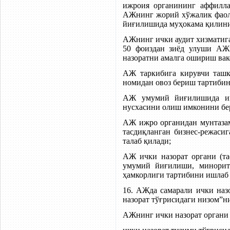
ижроия органининг аффилла
АЖнинг жорий хўжалик фаол
йиғилишида муҳокама қилин
АЖнинг ички аудит хизматига
50 фоиздан зиёд улуши АЖг
назоратни амалга ошириш вак
АЖ таркибига кирувчи ташк
номидан овоз бериш тартибин
АЖ умумий йиғилишида иш
нусхасини олиш имконини бе
АЖ ижро органидан мунтазам
тасдиқланган бизнес-режаси
талаб қилади;
АЖ ички назорат органи (та
умумий йиғилиши, минорита
ҳамкорлиги тартибини ишлаб 
16. АЖда самарали ички на
назорат тўғрисидаги низом”н
АЖнинг ички назорат органи 