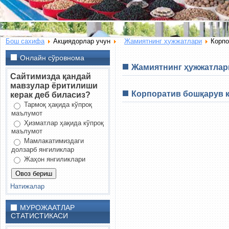
Бош сахифа
Акциядорлар учун
Жамиятнинг ҳужжатлари
Корпо
Онлайн сўровнома
Жамиятнинг ҳужжатлар
Сайтимизда қандай
мавзулар ёритилиши
Корпоратив бошқарув 
керак деб биласиз?
Тармоқ ҳақида кўпроқ
маълумот
Ҳизматлар ҳақида кўпроқ
маълумот
Мамлакатимиздаги
долзарб янгиликлар
Жаҳон янгиликлари
Натижалар
МУРОЖААТЛАР
СТАТИСТИКАСИ