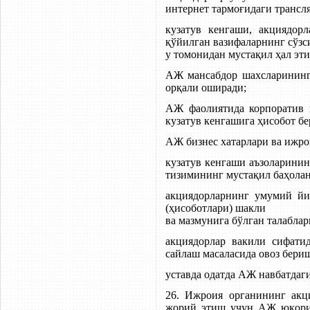
интернет тармоғидаги трансл
кузатув кенгаши, акциядо
қўйилган вазифаларнинг сўзс
у томонидан мустақил ҳал эт
АЖ мансабдор шахсларининг 
орқали оширади;
АЖ фаолиятида корпоратив 
кузатув кенгашига ҳисобот б
АЖ бизнес хатарлари ва ижро
кузатув кенгаши аъзоларини
тизимининг мустақил баҳола
акциядорларнинг умумий йи
(ҳисоботлари) шакли
ва мазмунига бўлган талабла
акциядорлар вакили сифати
сайлаш масаласида овоз бери
уставда одатда АЖ навбатдаг
26. Ижроия органининг акц
жорий этиш учун АЖ юқорид