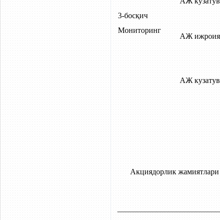
АЖ кузатув
3-босқич
Мониторинг
АЖ ижроия
АЖ кузатув
Акциядорлик жамиятлари 
__________________________