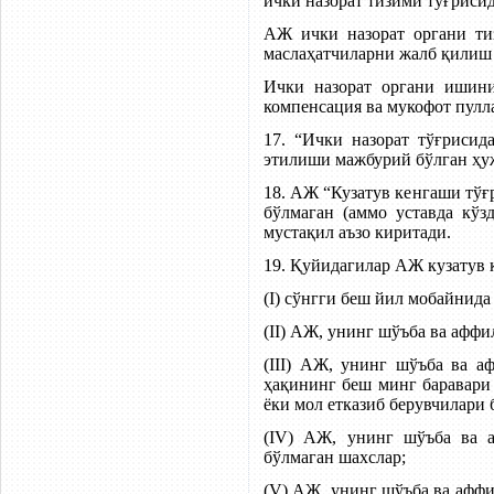
ички назорат тизими тўғриси
АЖ ички назорат органи ти
маслаҳатчиларни жалб қилиш 
Ички назорат органи ишини
компенсация ва мукофот пулл
17. “Ички назорат тўғрисид
этилиши мажбурий бўлган ҳу
18. АЖ “Кузатув кенгаши тўғ
бўлмаган (аммо уставда кўз
мустақил аъзо киритади.
19. Қуйидагилар АЖ кузатув
(I) сўнгги беш йил мобайнид
(II) АЖ, унинг шўъба ва афф
(III) АЖ, унинг шўъба ва а
ҳақининг беш минг баравари
ёки мол етказиб берувчилари 
(IV) АЖ, унинг шўъба ва а
бўлмаган шахслар;
(V) АЖ, унинг шўъба ва аффи