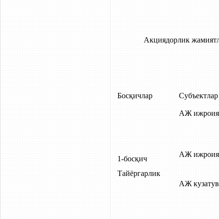
Акциядорлик жамиятл
Босқичлар
Субъектлар
АЖ ижроия
АЖ ижроия
1-босқич
Тайёргарлик
АЖ кузатув