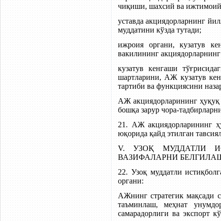
чиқиши, шахсий ва ижтимоий 
уставда акциядорларнинг йи
муддатини кўзда тутади;
ижроия органи, кузатув ке
вакилининг акциядорларнинг
кузатув кенгаши тўғрисида
шартларини, АЖ кузатув ке
тартиби ва функциясини назар
АЖ акциядорларининг ҳуқуқ
бошқа зарур чора-тадбирларн
21. АЖ акциядорларининг 
юқорида қайд этилган тавсиял
V. УЗОҚ МУДДАТЛИ 
ВАЗИФАЛАРНИ БЕЛГИЛА
22. Узоқ муддатли истиқбол
органи:
АЖнинг стратегик мақсади с
таъминлаш, меҳнат унумдо
самарадорлиги ва экспорт к