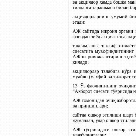
ва акциядор ҳамда бошқа ман
тилларга таржимаси билан б
акциядорларнинг умумий йи
этади;
АЖ сайтида ижроия органи в
фоиздан зиёд акцияга эга акц
тақсимлашга таклиф этилаёт
сиёсатига мувофиқлигининг 
АЖни ривожлантириш эҳтиёж
қилади;
акциядорлар талабига кўра 
муайян (махфий ва тижорат си
13. Ўз фаолиятининг очиқли
“Ахборот сиёсати тўғрисида 
АЖ томонидан очиқ ахборотл
ва принциплари;
сайтда ошкор этилиши шарт б
жумладан, улар ошкор этилад
АЖ тўғрисидаги ошкор эти
мажбуриятлари;