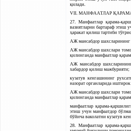
қилади.
VII. МАНФААТЛАР ҚАРА
27. Манфаатлар қарама-қар
вазиятларни бартараф этиш 
ҳаракат қилиш тартиби тўғри
АЖ мансабдор шахсларининг 
АЖ мансабдор шахслари томон
қилинганда манфаатлар қарам
АЖ мансабдор шахсларининг
хабардор қилиш мажбурияти;
кузатув кенгашининг рухса
назорат органларида иштирок
АЖ мансабдор шахслари томон
қилинганда манфаатлар қара
манфаатлар қарама-қаршилиг
этиш учун манфаатдор бўлма
бўйича ваколатни кузатув ке
28. Манфаатлар қарама-қар
умумий йиғилиши томонидан 