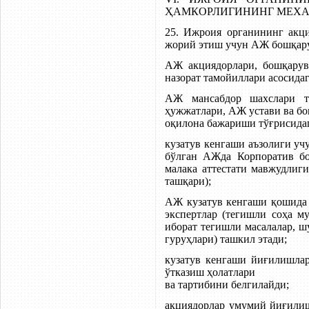
ҲАМКОРЛИГИНИНГ МЕХА
25. Ижроия органининг акци
жорий этиш учун АЖ бошқару
АЖ акциядорлари, бошқарув 
назорат тамойиллари асосида
АЖ мансабдор шахслари т
ҳужжатлари, АЖ устави ва бо
оқилона бажариши тўғрисидаг
кузатув кенгаши аъзолиги уч
бўлган АЖда Корпоратив бо
малака аттестати мавжудлиг
ташқари);
АЖ кузатув кенгаши қошида 
экспертлар (тегишли соҳа м
иборат тегишли масалалар, ш
гуруҳлари) ташкил этади;
кузатув кенгаши йиғилишлар
ўтказиш ҳолатлари
ва тартибини белгилайди;
акциядорлар умумий йиғилиш