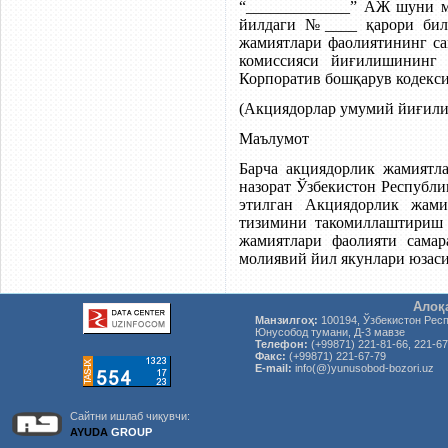
“_____________” АЖ шуни м
йилдаги №____ қарори бил
жамиятлари фаолиятининг с
комиссияси йиғилишининг
Корпоратив бошқарув кодекси
(Акциядорлар умумий йиғили
Маълумот
Барча акциядорлик жамиятл
назорат Ўзбекистон Республ
этилган Акциядорлик жами
тизимини такомиллаштириш 
жамиятлари фаолияти самар
молиявий йил якунлари юзас
Алоқ
Манзилгоҳ:
100194, Ўзбекистон Рес
Юнусобод тумани, Д-3 мавзе
Телефон:
(+99871) 221-81-66, 221-67
Факс:
(+99871) 221-67-79
E-mail:
info(@)yunusobod-bozori.uz
Сайтни ишлаб чиқувчи:
AYUDA
GROUP