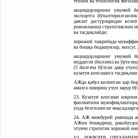
техник ва технологик янгил
акциядорларнинг умумий йи
экспортга йўналтирилганли
давлат дастурларидан кели
ривожланиш стратегиясини и
ва тасдиқлайди;
хорижий тажрибада муваффақ
ва бошқа ёндашувлар, махсус 
акциядорларнинг умумий йи
муддатли (йиллик) ва ўрта му
(5 йилгача бўлган давр учу
кузатув кенгашига тасдиқлаш
АЖда қабул қилинган ҳар би
амалга ошириш учун зарур бў
23. Кузатув кенгаши ижроия
фаолиятини мувофиқлаштирад
унда белгиланган мақсадларг
24. АЖ мажбурий равишда ак
АЖни бошқариш, рақобатдош
этувчи стратегик хорижий ин
VI. ИЖРОИЯ ОРГАНИН