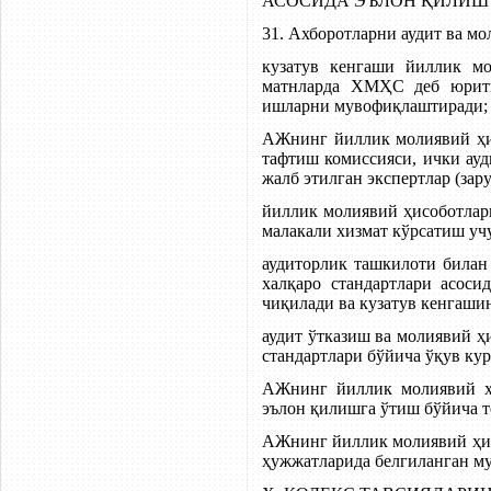
АСОСИДА ЭЪЛОН ҚИЛИШ
31. Ахборотларни аудит ва м
кузатув кенгаши йиллик мо
матнларда ХМҲС деб юрити
ишларни мувофиқлаштиради;
АЖнинг йиллик молиявий ҳи
тафтиш комиссияси, ички ауд
жалб этилган экспертлар (зар
йиллик молиявий ҳисоботлар
малакали хизмат кўрсатиш уч
аудиторлик ташкилоти била
халқаро стандартлари асос
чиқилади ва кузатув кенгаши
аудит ўтказиш ва молиявий 
стандартлари бўйича ўқув ку
АЖнинг йиллик молиявий ҳи
эълон қилишга ўтиш бўйича т
АЖнинг йиллик молиявий ҳис
ҳужжатларида белгиланган му