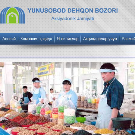
Асосий
Компания ҳақида
Янгиликлар
Акциядорлар учун
Расми