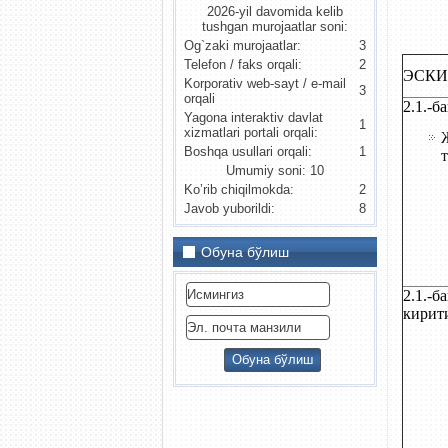
2026-yil davomida kelib
tushgan murojaatlar soni:
Og`zaki murojaatlar:
3
Telefon / faks orqali:
2
ЭСКИ
Korporativ web-sayt / e-mail
3
orqali
2.1.-б
Yagona interaktiv davlat
1
xizmatlari portali orqali:
Boshqa usullari orqali:
1
Umumiy soni: 10
Ko’rib chiqilmokda:
2
Javob yuborildi:
8
Обуна бўлиш
2.1.-
кирит