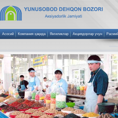
Асосий
Компания ҳақида
Янгиликлар
Акциядорлар учун
Расми