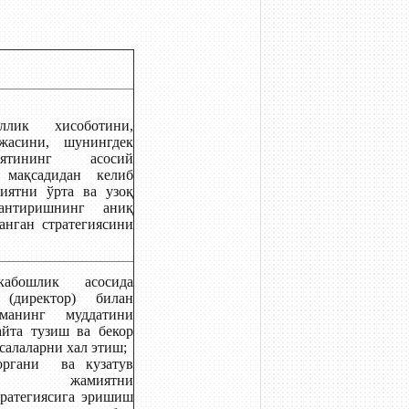
ллик хисоботини,
ежасини, шунингдек
ятининг асосий
 мақсадидан келиб
иятни ўрта ва узоқ
лантиришнинг аниқ
анган стратегиясини
кабошлик асосида
(директор) билан
оманинг муддатини
айта тузиш ва бекор
салаларни хал этиш;
органи ва кузатув
нг жамиятни
ратегиясига эришиш