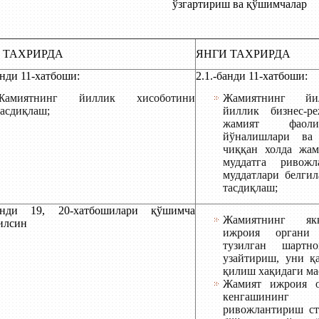
ўзгартириш ва қўшимчалар
 ТАХРИРДА
ЯНГИ ТАХРИРДА
анди 11-хатбоши:
2.1.-банди 11-хатбоши:
Жамиятнинг йиллик хисоботини
Жамиятнинг йи
тасдиқлаш;
йиллик бизнес-р
жамият фаоли
йўналишлари ва
чиққан холда жам
муддатга ривож
муддатлари белгил
тасдиқлаш;
банди 19, 20-хатбошилари қўшимча
Жамиятнинг як
илсин
ижроия органи 
тузилган шартн
узайтириш, уни қ
қилиш хақидаги ма
Жамият ижроия 
кенгашини
ривожлантириш ст