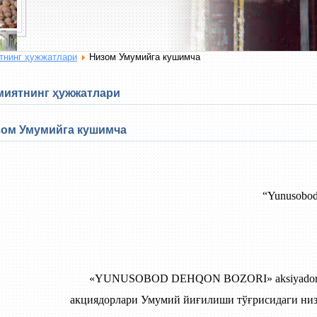
тнинг ҳужжатлари
Низом Умумийга кушимча
иятнинг ҳужжатлари
ом Умумийга кушимча
“Yunusobo
«YUNUSOBOD DEHQON BOZORI» aksiyadorlik
акциядорлари Умумий йиғилиши тўғрисидаги низ