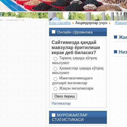
Бош сахифа
Акциядорлар учун
Жамия
Онлайн сўровнома
Жам
Сайтимизда қандай
мавзулар ёритилиши
Низ
керак деб биласиз?
Тармоқ ҳақида кўпроқ
маълумот
Ҳизматлар ҳақида кўпроқ
маълумот
Мамлакатимиздаги
долзарб янгиликлар
Жаҳон янгиликлари
Натижалар
МУРОЖААТЛАР
СТАТИСТИКАСИ