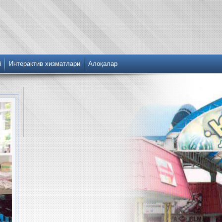
й
Интерактив хизматлари
Алоқалар