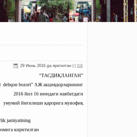
29 Июнь 2016 да яратилган
|
|
“ТАСДИҚЛАНГАН”
d dehqon bozori” АЖ акциядорларининг
2016 йил 16 июндаги навбатдаги
умумий йиғилиши қарорига мувофиқ
 jamiyatining
омига киритилган