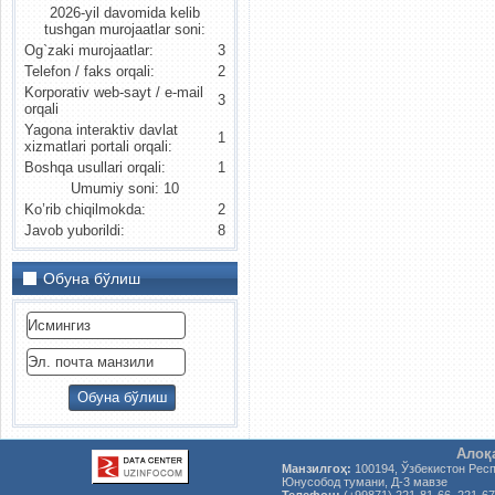
2026-yil davomida kelib
tushgan murojaatlar soni:
Og`zaki murojaatlar:
3
Telefon / faks orqali:
2
Korporativ web-sayt / e-mail
3
orqali
Yagona interaktiv davlat
1
xizmatlari portali orqali:
Boshqa usullari orqali:
1
Umumiy soni: 10
Ko’rib chiqilmokda:
2
Javob yuborildi:
8
Обуна бўлиш
Алоқ
Манзилгоҳ:
100194, Ўзбекистон Рес
Юнусобод тумани, Д-3 мавзе