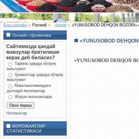
Бош сахифа
Расмий
Архив
«YUNUSOBOD DEHQON BOZORI» Aksiy
Онлайн сўровнома
«YUNUSOBOD DEHQON BOZ
Сайтимизда қандай
мавзулар ёритилиши
керак деб биласиз?
«YUNUSOBOD DEHQON BOZORI»
Тармоқ ҳақида кўпроқ
маълумот
Ҳизматлар ҳақида кўпроқ
маълумот
Мамлакатимиздаги
долзарб янгиликлар
Жаҳон янгиликлари
Натижалар
МУРОЖААТЛАР
СТАТИСТИКАСИ