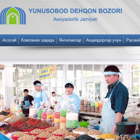
Асосий
Компания ҳақида
Янгиликлар
Акциядорлар учун
Расми