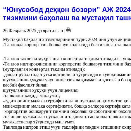
“Юнусобод деҳқон бозори” АЖ 2024
тизимини баҳолаш ва мустақил таш
26 Февраль 2025 да яратилган
|
Мустақил баҳолаш хизматларининг тури: 2024 йил учун акци
-Танловда корпоратив бошқарув кодексида белгиланган ташк
-Танлов таклифи муҳрланган конвертда тақдим этилади ва ун
-Танлов иштирокчисининг корпоратив бошқарув тизимини баҳ
(муҳрланган конвертда тақдим этилади);
-давлат рўйхатидан ўтказилганлиги тўғрисидаги гувоҳноманин
шуғулланиш ҳуқуқи учун лицензия ва қимматли қоғозлар боз
касбий фаолият билан
шуғулланиши ҳуқуқи учун лицензия;
-ташкилот ҳақида маълумот;
-аудиторнинг малака сертификатлари нусхалари, қимматли қоғ
менежернинг малака сертификати, бошқа халқора сертификатл
-корпоратив бошқарув тизимини баҳолаш ҳисоботининг баҳол
-тегишли ҳужжатлар нусхасини тақдим этган ҳолда ташкилот
мутахассислар тўғрисида маълумот.
Танловда иштрок этиш учун таклифини тақдим этишнинг охирги