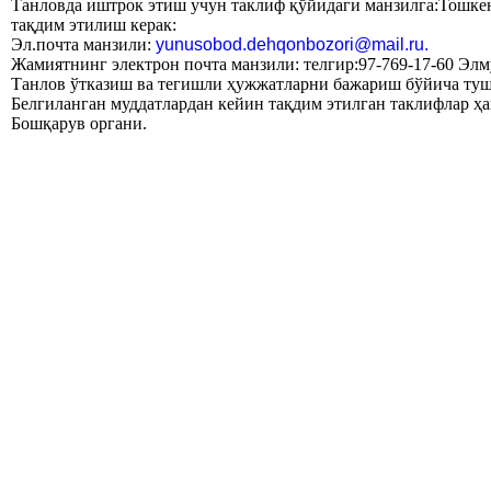
Танловда иштрок этиш учун таклиф қўйидаги манзилга:Тошке
тақдим этилиш керак:
Эл.почта манзили:
yunusobod.dehqonbozori@mail.ru
.
Жамиятнинг электрон почта манзили: телгир:97-769-17-60 Элм
Танлов ўтказиш ва тегишли ҳужжатларни бажариш бўйича тушу
Белгиланган муддатлардан кейин тақдим этилган таклифлар ҳа
Бошқарув органи.