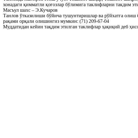
хонадаги қимматли қоғозлар бўлимига таклифларни такдим э
Масъул шахс – Э.Кучаров
Танлов ўтказилиши бўйича тушунтиришлар ва рўйхатга олиш 
рақами орқали олишингиз мумкин: (71) 209-67-04
Муддатидан кейин тақдим этилган таклифлар ҳақиқий деб ҳис