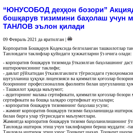
“ЮНУСОБОД деҳқон бозори” Акция
бошқарув тизимини баҳолаш учун м
ТАНЛОВ эълон қилади
09 Февраль 2021 да яратилган
|
Корпоратив Бошқарув Кодексида белгиланган ташкилотлар тан
Танловдаги таклифлар қуйидаги ҳужжатларни ўз ичига олади:
- корпоратив бошқарув тизимида ўтказилган баҳолашнинг дас
иштирокчисининг таклифи;
- давлат рўйхатидан ўтказилганлиги тўғрисидаги гувоҳномаси
шуғулланиш ҳуқуқи лицензияси ва қимматли қоғозлар бозори
бозорининг профессионаллик фаолияти билан шуғулланиш ҳуқ
- Ташкилот ҳақида маълумот;
- аудиторнинг малака сертификати, қимматли қоғозлар бозори
сертификати ва бошқа халқаро сертификат нусхалари;
- корпоратив бошқарув тизимининг баҳолаш усули;
- жамият корпоратив бошқарув тизими баҳоланишида иштирок
билан бирга улар тўғрисидаги маълумотлари.
Жамиятда корпоратив бошқарув тизими баҳоланилишининг ўтк
Танловда иштирок этиш учун таклифларни бериш муддати: -та
Танловда иштирок этиш учун: Тошкент шаҳар, Тошкент шаҳри,